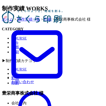
制作実績
WORKS
ホーム
>
制作実績一覧
>
印刷
>
豊栄商事株式会社 様
CATEGORY
COURSE
Web
動画
印刷
▶︎制作実績カテゴリー
COURSE
Web
動画
お問い合わせ
印刷
豊栄商事株式会社 様
会社案内