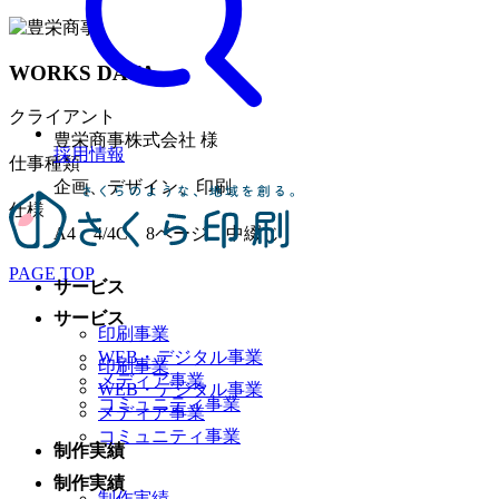
WORKS DATA
クライアント
豊栄商事株式会社 様
採用情報
仕事種類
企画、デザイン、印刷
仕様
A4 4/4C 8ページ 中綴じ
PAGE TOP
サービス
サービス
印刷事業
WEB・デジタル事業
印刷事業
メディア事業
WEB・デジタル事業
コミュニティ事業
メディア事業
コミュニティ事業
制作実績
制作実績
制作実績