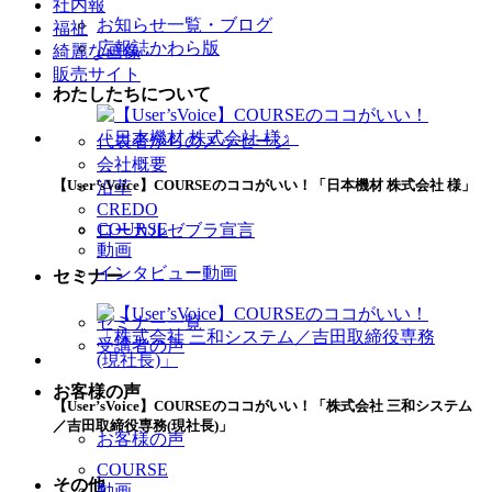
社内報
お知らせ一覧・ブログ
福祉
広報誌かわら版
綺麗な画像
販売サイト
わたしたちについて
代表者からのメッセージ
会社概要
【User’sVoice】COURSEのココがいい！「日本機材 株式会社 様」
沿革
CREDO
COURSE
ローカルゼブラ宣言
動画
インタビュー動画
セミナー
セミナー一覧
受講者の声
お客様の声
【User’sVoice】COURSEのココがいい！「株式会社 三和システム
／吉田取締役専務(現社長)」
お客様の声
COURSE
その他
動画