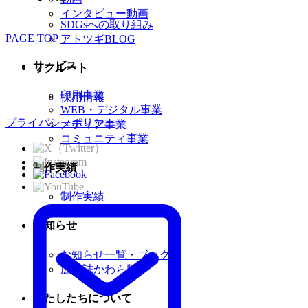
インタビュー動画
SDGsへの取り組み
PAGE TOP
アトツギBLOG
サービス
リクルート
印刷事業
採用情報
WEB・デジタル事業
プライバシーポリシー
メディア事業
コミュニティ事業
制作実績
制作実績
お知らせ
お知らせ一覧・ブログ
広報誌かわら版
わたしたちについて