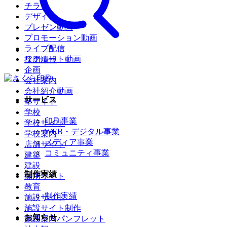
チラシ
デザイン
プレゼン動画
プロモーション動画
ライブ配信
リクルート動画
採用情報
企画
会社案内
会社紹介動画
サービス
塾サイト
学校
印刷事業
学校サイト
WEB・デジタル事業
学校案内
メディア事業
店舗サイト
コミュニティ事業
建築
建設
制作実績
採用サイト
教育
制作実績
施設サイト
施設サイト制作
お知らせ
施設案内パンフレット