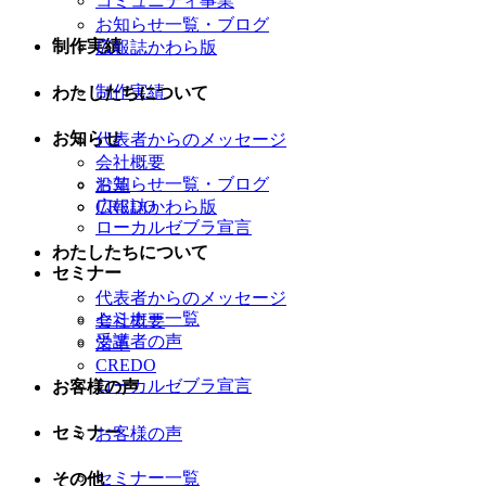
コミュニティ事業
お知らせ一覧・ブログ
制作実績
広報誌かわら版
制作実績
わたしたちについて
お知らせ
代表者からのメッセージ
会社概要
お知らせ一覧・ブログ
沿革
CREDO
広報誌かわら版
ローカルゼブラ宣言
わたしたちについて
セミナー
代表者からのメッセージ
セミナー一覧
会社概要
受講者の声
沿革
CREDO
ローカルゼブラ宣言
お客様の声
セミナー
お客様の声
セミナー一覧
その他