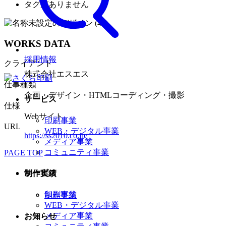
タグがありません
WORKS DATA
採用情報
クライアント
株式会社エスエス
仕事種類
企画・デザイン・HTMLコーディング・撮影
サービス
仕様
Webサイト
印刷事業
URL
WEB・デジタル事業
https://ss2010.co.jp/
メディア事業
コミュニティ事業
PAGE TOP
サービス
制作実績
印刷事業
制作実績
WEB・デジタル事業
メディア事業
お知らせ