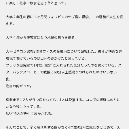
に楽しい仕事で飲食を志そうと思った。
大学２年生の春に１ヶ月間フィリピンのセブ島に留学、この経験が人生を変
える。
大学４年から研究室に入り地獄の日々を送る。
大手ゼネコンS建設のオフィスの光環境について研究した。彼らが快適な光
環境で働けているのは自分のおかげだと思っている。
ブラック研究室で1年間刑務所に入れられた気分だったのを覚えている。ス
ターバックスコーヒーで教授に60分以上怒鳴りつけられたのはいい思い
出。
注目の的だった。
卒業までに2人がうつ病をわずらい1人は脱落する。ココでの経験はのちに
かなり役に立っている。
8人中5人が先生に泣かされる。
そんなことで、全く就活をする暇がなく4年生の2月に就活をはじめて、入