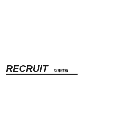
facebook
RECRUIT
採用情報
チャレンジする人にはチャンスがある
印刷業界に共にイノベーションを起こそう！