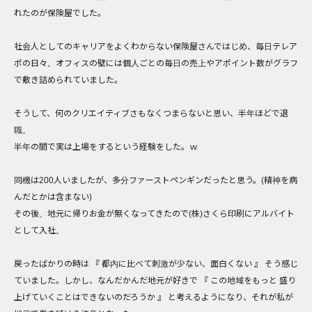
れたのが保険屋でした。
社会人としてのキャリアをよくわからない保険屋さんではじめ、毎日テレア
ポの日々。オフィスの壁には個人ごとの毎日の売上やアポイント数がグラフ
で敷き詰められていました。
そうして、何のクリエイティブさもなくつまらないと思い、半年ほどで退
職。
半年の間で実は上場をするという経験をした。ｗ
同機は200人いましたが、多分ファーストペンギンだったと思う。(精神を病
んだとかは含まない)
その後、地元に帰りお金が無くなってきたので(株)さくら印刷にアルバイト
として入社。
戻ったばかりの時は 『 都内に比べて刺激が少ない、面白くない 』 そう感じ
ていました。しかし、なんだかんだ地元が好きで 『 この地域をもっと 盛り
上げていくことはできないのだろうか 』 と考えるようになり、それが私が