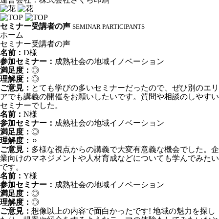
セミナー受講者の声
SEMINAR PARTICIPANTS
ホーム
セミナー受講者の声
名前：
D様
参加セミナー：
成熟社会の地域イノベーション
満足度：
◎
理解度：
◎
ご意見：
とても学びの多いセミナーだったので、ぜひ別のエリ
アでも講義の開催をお願いしたいです。質問や相談のしやすい
セミナーでした。
名前：
N様
参加セミナー：
成熟社会の地域イノベーション
満足度：
◎
理解度：
⚪︎
ご意見：
多様な視点からの講義で大変有意義な機会でした。企
業向けのマネジメントや人材育成などについても学んでみたい
です。
名前：
Y様
参加セミナー：
成熟社会の地域イノベーション
満足度：
◎
理解度：
◎
ご意見：
想像以上の内容で面白かったです! 地域の魅力を探し