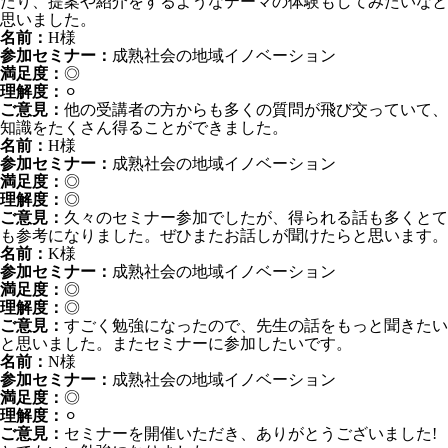
たり、提案や紹介をするようなテーマの体験もしてみたいなと
思いました。
名前：
H様
参加セミナー：
成熟社会の地域イノベーション
満足度：
◎
理解度：
⚪︎
ご意見：
他の受講者の方からも多くの質問が飛び交っていて、
知識をたくさん得ることができました。
名前：
H様
参加セミナー：
成熟社会の地域イノベーション
満足度：
◎
理解度：
◎
ご意見：
久々のセミナー参加でしたが、得られる話も多くとて
も参考になりました。ぜひまたお話しが聞けたらと思います。
名前：
K様
参加セミナー：
成熟社会の地域イノベーション
満足度：
◎
理解度：
◎
ご意見：
すごく勉強になったので、先生の話をもっと聞きたい
と思いました。またセミナーに参加したいです。
名前：
N様
参加セミナー：
成熟社会の地域イノベーション
満足度：
◎
理解度：
⚪︎
ご意見：
セミナーを開催いただき、ありがとうございました!