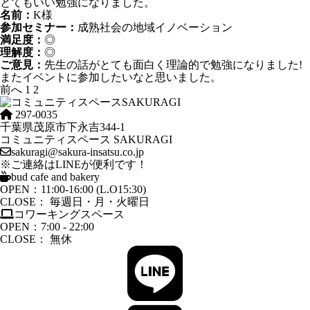
とてもいい勉強になりました。
名前：
K様
参加セミナー：
成熟社会の地域イノベーション
満足度：
◎
理解度：
◎
ご意見：
先生の話がとても面白く理論的で勉強になりました!
またイベントに参加したいなと思いました。
投
前へ
1
2
稿
の
297-0035
ペ
千葉県茂原市下永吉344-1
ー
コミュニティスペース SAKURAGI
ジ
sakuragi@sakura-insatsu.co.jp
送
※ご連絡はLINEが便利です！
り
bud cafe and bakery
OPEN：11:00-16:00 (L.O15:30)
CLOSE： 毎週日・月・火曜日
コワーキングスペース
OPEN：7:00 - 22:00
CLOSE： 無休