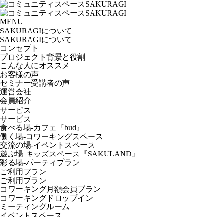
MENU
SAKURAGIについて
SAKURAGIについて
コンセプト
プロジェクト背景と役割
こんな人にオススメ
お客様の声
セミナー受講者の声
運営会社
会員紹介
サービス
サービス
食べる場-カフェ『bud』
働く場-コワーキングスペース
交流の場-イベントスペース
遊ぶ場-キッズスペース『SAKULAND』
彩る場-パーティプラン
ご利用プラン
ご利用プラン
コワーキング月額会員プラン
コワーキングドロップイン
ミーティングルーム
イベントスペース