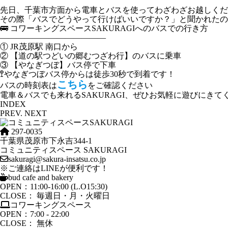
先日、千葉市方面から電車とバスを使ってわざわざお越しくだ
その際「バスでどうやって行けばいいですか？」と聞かれたの
🚌 コワーキングスペースSAKURAGIへのバスでの行き方
—————————————
① JR茂原駅 南口から
② 【道の駅つどいの郷むつざわ行】のバスに乗車
③ 【やなぎつぼ】バス停で下車
🚏やなぎつぼバス停からは徒歩30秒で到着です！
こちら
バスの時刻表は
をご確認ください
電車＆バスでも来れるSAKURAGI、ぜひお気軽に遊びにきてく
INDEX
PREV.
NEXT
297-0035
千葉県茂原市下永吉344-1
コミュニティスペース SAKURAGI
sakuragi@sakura-insatsu.co.jp
※ご連絡はLINEが便利です！
bud cafe and bakery
OPEN：11:00-16:00 (L.O15:30)
CLOSE： 毎週日・月・火曜日
コワーキングスペース
OPEN：7:00 - 22:00
CLOSE： 無休