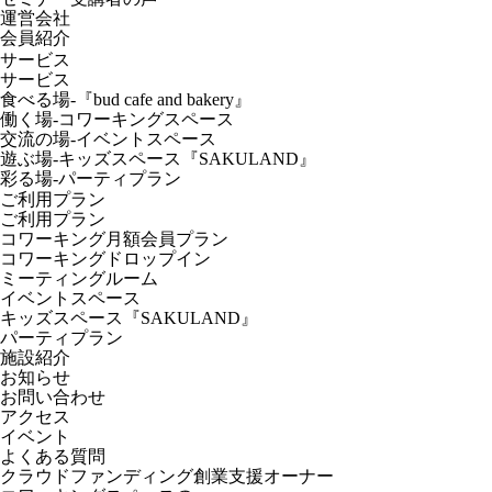
運営会社
会員紹介
サービス
サービス
食べる場-『bud cafe and bakery』
働く場-コワーキングスペース
交流の場-イベントスペース
遊ぶ場-キッズスペース『SAKULAND』
彩る場-パーティプラン
ご利用プラン
ご利用プラン
コワーキング月額会員プラン
コワーキングドロップイン
ミーティングルーム
イベントスペース
キッズスペース『SAKULAND』
パーティプラン
施設紹介
お知らせ
お問い合わせ
アクセス
イベント
よくある質問
クラウドファンディング創業支援オーナー