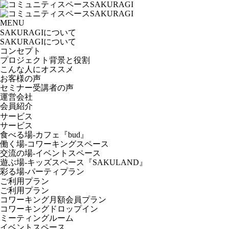
MENU
SAKURAGIについて
SAKURAGIについて
コンセプト
プロジェクト背景と役割
こんな人にオススメ
お客様の声
セミナー受講者の声
運営会社
会員紹介
サービス
サービス
食べる場-カフェ『bud』
働く場-コワーキングスペース
交流の場-イベントスペース
遊ぶ場-キッズスペース『SAKULAND』
彩る場-パーティプラン
ご利用プラン
ご利用プラン
コワーキング月額会員プラン
コワーキングドロップイン
ミーティングルーム
イベントスペース