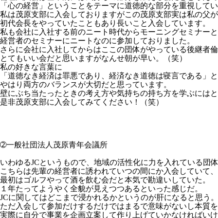
「心の経営」ということをテーマに道徳的な部分を重視してい
私は茂原支部に入会しておりますがこの茂原支部実は私の父が
初代会長をやっていたこともあり長いこと入会しています。
私も会社に入社する前のニート時代からモーニングセミナーと
経営者のセミナーにニートなのに参加しておりました。
さらに会社に入社してからはここの団体がやっている後継者倫
とてもいい会だと思いますがなんせ朝が早い。（笑）
私の好きな言葉に
「道徳なき経済は罪悪であり、経済なき道徳は寝言である」と
やはり両方のバランスが大切だと思っています。
壁にぶち当たったときの考え方や気持ちの持ち方を学ぶにはと
是非茂原支部に入会してみてください！（笑）
➁一般社団法人茂原青年会議所
いわゆるJCというもので、地域の活性化に力を入れている団
こちらは先輩の経営者に誘われていつの間にか入会していて、
最初はゴルフやって酒を飲む会だと本気で勘違いしていた。
１年たってようやく全貌が見えつつあるといった感じだ。
JCに関してはどこまで浸かれるかというのが肝になると思う
ただ入会して参加だけするだけではまるで意味がないし本質を
実際に自分で事業を企画立案して作り上げていかなければいけ