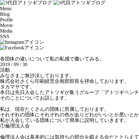
Menu
Blog
Profile
Movie
Media
SNS
各団体の違いについて私の私感で書いてみる。
2019 / 09 / 30
活動
みなさまご無沙汰しております。
株式会社さくら印刷経営企画部部長を拝命しております。
タカマサです。
本日は先日入会したアトツギが集うグループ「アトツギベンチ
そのことについてお話します。
私は、現在たくさんの団体に所属しております。
それぞれの団体にそれぞれの色がありどれがいいとか悪いとか
私が入会している団体について簡単に説明していきます。
①倫理法人会
倫理法人会は基本的には気持ちの部分を鍛える会だととらえて