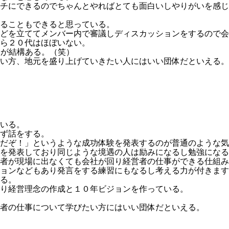
チにできるのでちゃんとやればとても面白いしやりがいを感じ
ることもできると思っている。
どを立ててメンバー内で審議しディスカッションをするので会
ら２０代はほぼいない。
象が結構ある。（笑）
い方、地元を盛り上げていきたい人にはいい団体だといえる。
いる。
ず話をする。
だぞ！」というような成功体験を発表するのが普通のような気
を発表しており同じような境遇の人は励みになるし勉強になる
者が現場に出なくても会社が回り経営者の仕事ができる仕組み
ョンなどもあり発言をする練習にもなるし考える力が付きます
る。
り経営理念の作成と１０年ビジョンを作っている。
者の仕事について学びたい方にはいい団体だといえる。