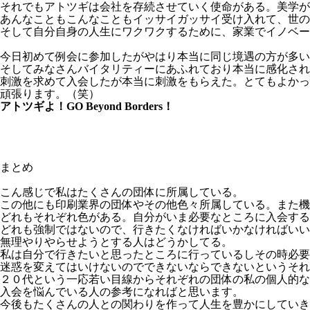
それでもアトツギは会社を存続させていく使命がある。美学が
あんなこともこんなこともイッサイガッサイ受け入れて、世の
そして自分自身の人生にワクワクするために、家業でイノベー
今日初めて例会に参加したがやはり本当に同じ境遇の方が多い
そしてみなさんバイタリティーにあふれており本当に感化され
刺激を求めて入会したが本当に刺激をもらえた。とてもよかっ
頑張ります。（笑）
アトツギよ！GO Beyond Borders！
まとめ
こん感じで私はたくさんの団体に所属している。
この他にも印刷業界の団体やその他色々所属している。また機
どれもそれぞれ色がある。自分がいま必要なところに入会する
どれも強制ではないので、行きたくなければいかなければいい
無理やりやらせようとする人はどうかしてる。
私は自分で行きたいと思ったところに行っているしその時必要
迷惑を変えてはいけないのでできないならできないというそれ
２０代という一応若い目線からそれぞれの団体の私の個人的な
入会を悩んでいる人の参考になればと思います。
今後もたくさんの人との関わりを作って人生を豊かにしていき