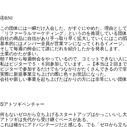
④BNI
この団体には一瞬だけ入会した。がすぐにやめた。理由として
「リファーラルマーケティング」というのを推奨している団体
自社の商品に自信があり手っ取り早く拡大していくにはこの団
基本的にはメンバー全員が営業マンになってくれるイメージ。
そして毎週の例会にて誰にだれを紹介したかを発表します。
士業のかたが多い。
朝７時から毎週例会をやっているので、コミットできない人に
私はビジターで５・６回参加しています。→【本当は２回まで
ビジターで参加するだけでもつながりがたくさんできるので非
実際に新規事業立ち上げの際に色々お世話になった。
会社や新しい事業を起ち上げたばかりの方には非常にいい団体
➄アトツギベンチャー
何もないゼロから立ち上げるスタートアップはかっこいいし大
アトツギは先代から受け継ぐベースがある。
これは確かにアドバンテージだと感じる。でも「ゼロから立ち